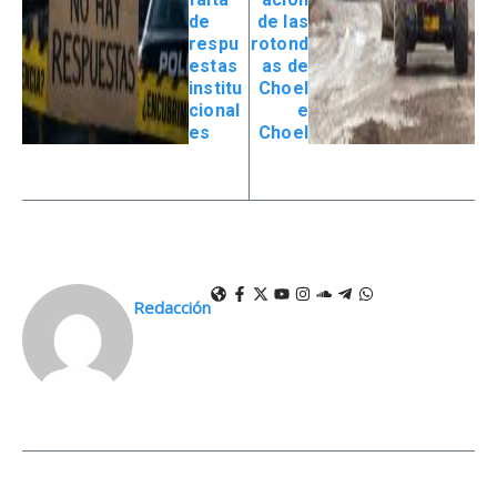
de
de las
respu
rotond
estas
as de
institu
Choel
cional
e
es
Choel
Redacción