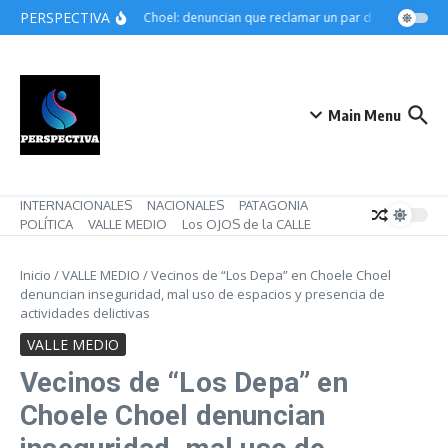
Saltar al contenido
PERSPECTIVA
Choele Choel: denuncian que reclamar un par de botines pued
Main Menu
INTERNACIONALES
NACIONALES
PATAGONIA
POLÍTICA
VALLE MEDIO
Los OJOS de la CALLE
Inicio
/
VALLE MEDIO
/
Vecinos de “Los Depa” en Choele Choel
denuncian inseguridad, mal uso de espacios y presencia de
actividades delictivas
VALLE MEDIO
Vecinos de “Los Depa” en
Choele Choel denuncian