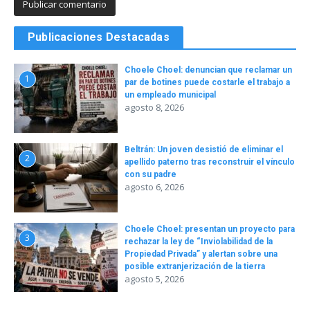
Publicaciones Destacadas
Choele Choel: denuncian que reclamar un
1
par de botines puede costarle el trabajo a
un empleado municipal
agosto 8, 2026
Beltrán: Un joven desistió de eliminar el
2
apellido paterno tras reconstruir el vínculo
con su padre
agosto 6, 2026
Choele Choel: presentan un proyecto para
3
rechazar la ley de “Inviolabilidad de la
Propiedad Privada” y alertan sobre una
posible extranjerización de la tierra
agosto 5, 2026