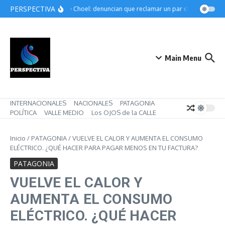
Saltar al contenido
PERSPECTIVA
Choele Choel: denuncian que reclamar un par de botines pued
Main Menu
INTERNACIONALES
NACIONALES
PATAGONIA
POLÍTICA
VALLE MEDIO
Los OJOS de la CALLE
Inicio
/
PATAGONIA
/
VUELVE EL CALOR Y AUMENTA EL CONSUMO
ELÉCTRICO. ¿QUÉ HACER PARA PAGAR MENOS EN TU FACTURA?
PATAGONIA
VUELVE EL CALOR Y
AUMENTA EL CONSUMO
ELÉCTRICO. ¿QUÉ HACER