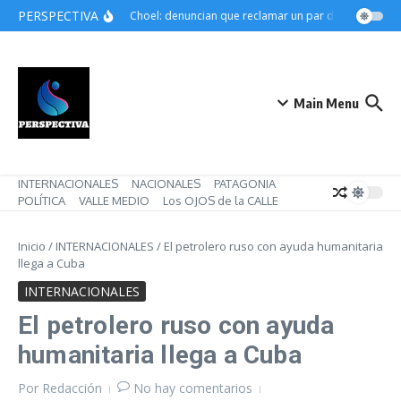
Saltar al contenido
PERSPECTIVA
Choele Choel: denuncian que reclamar un par de botines pued
Main Menu
INTERNACIONALES
NACIONALES
PATAGONIA
POLÍTICA
VALLE MEDIO
Los OJOS de la CALLE
Inicio
/
INTERNACIONALES
/
El petrolero ruso con ayuda humanitaria
llega a Cuba
INTERNACIONALES
El petrolero ruso con ayuda
humanitaria llega a Cuba
Por
Redacción
No hay comentarios