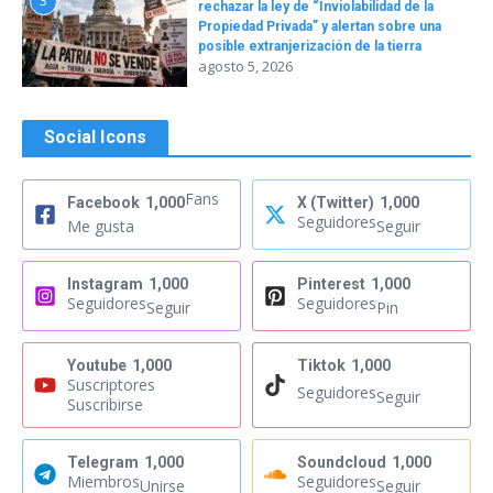
3
rechazar la ley de “Inviolabilidad de la
Propiedad Privada” y alertan sobre una
posible extranjerización de la tierra
agosto 5, 2026
Social Icons
Fans
Facebook
1,000
X (Twitter)
1,000
Seguidores
Me gusta
Seguir
Instagram
1,000
Pinterest
1,000
Seguidores
Seguidores
Seguir
Pin
Youtube
1,000
Tiktok
1,000
Suscriptores
Seguidores
Seguir
Suscribirse
Telegram
1,000
Soundcloud
1,000
Miembros
Seguidores
Unirse
Seguir