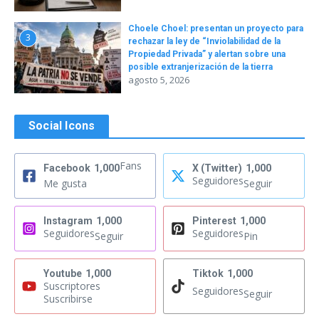
Choele Choel: presentan un proyecto para
3
rechazar la ley de “Inviolabilidad de la
Propiedad Privada” y alertan sobre una
posible extranjerización de la tierra
agosto 5, 2026
Social Icons
Fans
Facebook
1,000
X (Twitter)
1,000
Seguidores
Me gusta
Seguir
Instagram
1,000
Pinterest
1,000
Seguidores
Seguidores
Seguir
Pin
Youtube
1,000
Tiktok
1,000
Suscriptores
Seguidores
Seguir
Suscribirse