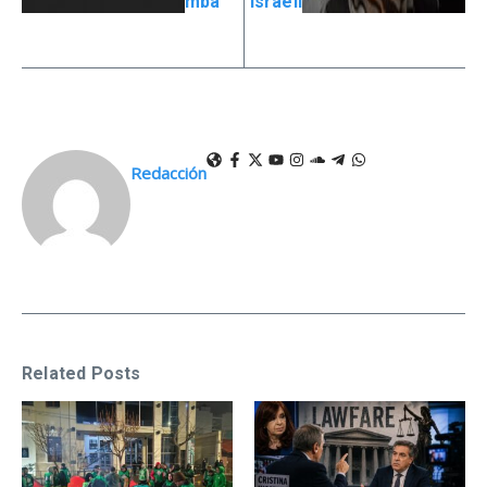
mba
israelí
Redacción
Related Posts