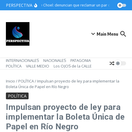
Saltar al contenido
PERSPECTIVA
Choele Choel: denuncian que reclamar un par de botines pue
Main Menu
INTERNACIONALES
NACIONALES
PATAGONIA
POLÍTICA
VALLE MEDIO
Los OJOS de la CALLE
Inicio
/
POLÍTICA
/
Impulsan proyecto de ley para implementar la
Boleta Única de Papel en Río Negro
POLÍTICA
Impulsan proyecto de ley para
implementar la Boleta Única de
Papel en Río Negro