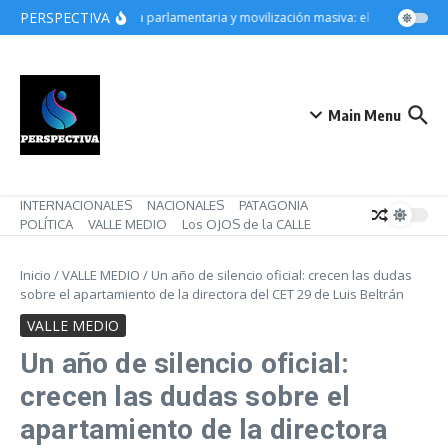
Saltar al contenido
PERSPECTIVA
Derrota parlamentaria y movilización masiva: el gobierno de M
Main Menu
INTERNACIONALES
NACIONALES
PATAGONIA
POLÍTICA
VALLE MEDIO
Los OJOS de la CALLE
Inicio
/
VALLE MEDIO
/
Un año de silencio oficial: crecen las dudas
sobre el apartamiento de la directora del CET 29 de Luis Beltrán
VALLE MEDIO
Un año de silencio oficial:
crecen las dudas sobre el
apartamiento de la directora