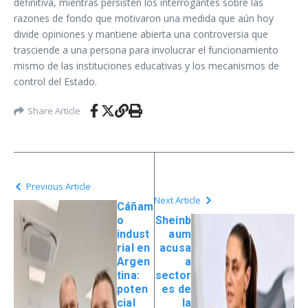
definitiva, mientras persisten los interrogantes sobre las
razones de fondo que motivaron una medida que aún hoy
divide opiniones y mantiene abierta una controversia que
trasciende a una persona para involucrar el funcionamiento
mismo de las instituciones educativas y los mecanismos de
control del Estado.
Share Article
Previous Article
Next Article
Cáñam
o
Sheinb
indust
aum
rial en
acusa
Argen
a
tina:
sector
poten
es de
cial
la