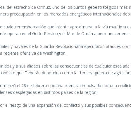
 total del estrecho de Ormuz, uno de los puntos geoestratégicos más
nera preocupación en los mercados energéticos internacionales debid
ue cualquier embarcación que intente aproximarse a la vía marítima es
te operan en el Golfo Pérsico y el Mar de Omán a permanecer en su
ciales y navales de la Guardia Revolucionaria ejecutaron ataques coo
 la reciente ofensiva de Washington.
idos y a sus aliados sobre las consecuencias de cualquier escalada m
conflicto que Teherán denomina como la “tercera guerra de agresión” 
 comenzó el 28 de febrero con una ofensiva impulsada por una coalició
enses desplegadas en distintos países de la región.
or el riesgo de una expansión del conflicto y sus posibles consecuen