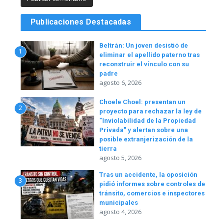
Publicaciones Destacadas
Beltrán: Un joven desistió de
1
eliminar el apellido paterno tras
reconstruir el vínculo con su
padre
agosto 6, 2026
Choele Choel: presentan un
2
proyecto para rechazar la ley de
“Inviolabilidad de la Propiedad
Privada” y alertan sobre una
posible extranjerización de la
tierra
agosto 5, 2026
Tras un accidente, la oposición
3
pidió informes sobre controles de
tránsito, comercios e inspectores
municipales
agosto 4, 2026