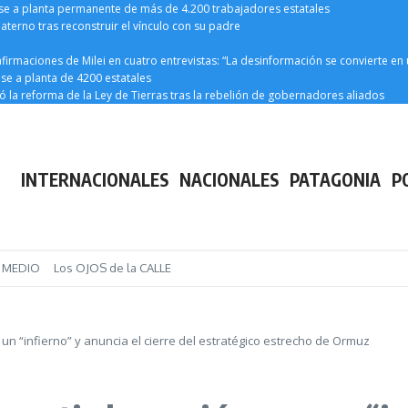
ase a planta permanente de más de 4.200 trabajadores estatales
paterno tras reconstruir el vínculo con su padre
afirmaciones de Milei en cuatro entrevistas: “La desinformación se convierte e
ase a planta de 4200 estatales
iró la reforma de la Ley de Tierras tras la rebelión de gobernadores aliados
INTERNACIONALES
NACIONALES
PATAGONIA
P
E MEDIO
Los OJOS de la CALLE
un “infierno” y anuncia el cierre del estratégico estrecho de Ormuz