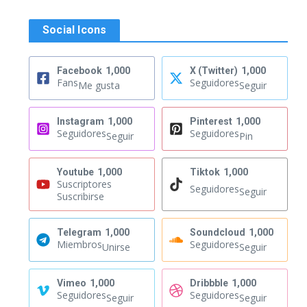
Social Icons
Facebook
1,000
X (Twitter)
1,000
Fans
Seguidores
Me gusta
Seguir
Instagram
1,000
Pinterest
1,000
Seguidores
Seguidores
Seguir
Pin
Youtube
1,000
Tiktok
1,000
Suscriptores
Seguidores
Seguir
Suscribirse
Telegram
1,000
Soundcloud
1,000
Miembros
Seguidores
Unirse
Seguir
Vimeo
1,000
Dribbble
1,000
Seguidores
Seguidores
Seguir
Seguir