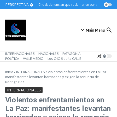
Saltar al contenido
PERSPECTIVA
Choele Choel: denuncian que reclamar un par de botines pue
Main Menu
INTERNACIONALES
NACIONALES
PATAGONIA
POLÍTICA
VALLE MEDIO
Los OJOS de la CALLE
Inicio
/
INTERNACIONALES
/
Violentos enfrentamientos en La Paz:
manifestantes levantan barricadas y exigen la renuncia de
Rodrigo Paz
INTERNACIONALES
Violentos enfrentamientos en
La Paz: manifestantes levantan