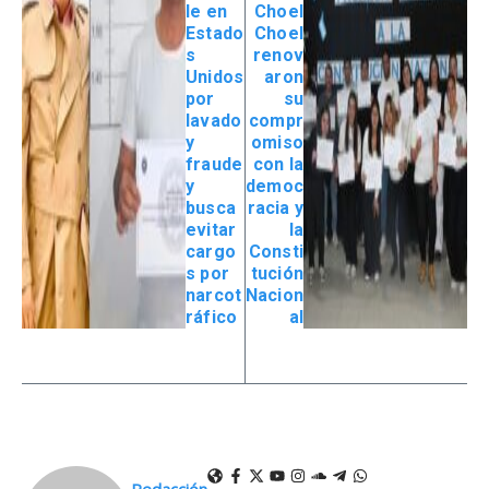
le en
Choel
Estado
Choel
s
renov
Unidos
aron
por
su
lavado
compr
y
omiso
fraude
con la
y
democ
busca
racia y
evitar
la
cargo
Consti
s por
tución
narcot
Nacion
ráfico
al