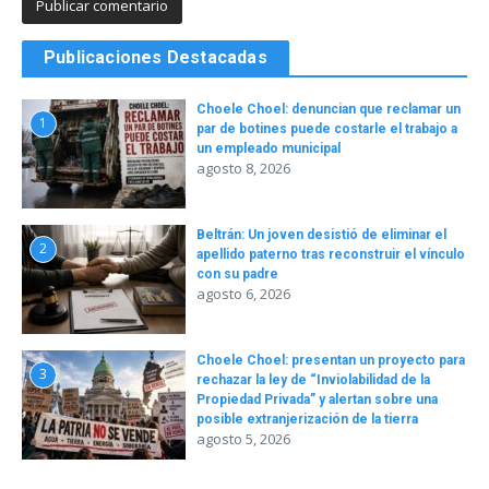
Publicaciones Destacadas
Choele Choel: denuncian que reclamar un
1
par de botines puede costarle el trabajo a
un empleado municipal
agosto 8, 2026
Beltrán: Un joven desistió de eliminar el
2
apellido paterno tras reconstruir el vínculo
con su padre
agosto 6, 2026
Choele Choel: presentan un proyecto para
3
rechazar la ley de “Inviolabilidad de la
Propiedad Privada” y alertan sobre una
posible extranjerización de la tierra
agosto 5, 2026