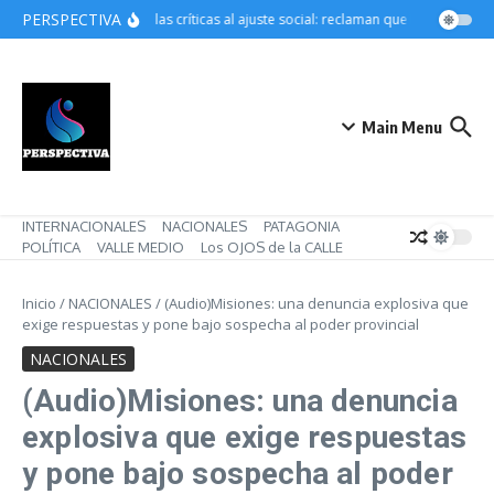
Saltar al contenido
PERSPECTIVA
Crecen las críticas al ajuste social: reclaman que Pettovello re
Main Menu
INTERNACIONALES
NACIONALES
PATAGONIA
POLÍTICA
VALLE MEDIO
Los OJOS de la CALLE
Inicio
/
NACIONALES
/
(Audio)Misiones: una denuncia explosiva que
exige respuestas y pone bajo sospecha al poder provincial
NACIONALES
(Audio)Misiones: una denuncia
explosiva que exige respuestas
y pone bajo sospecha al poder