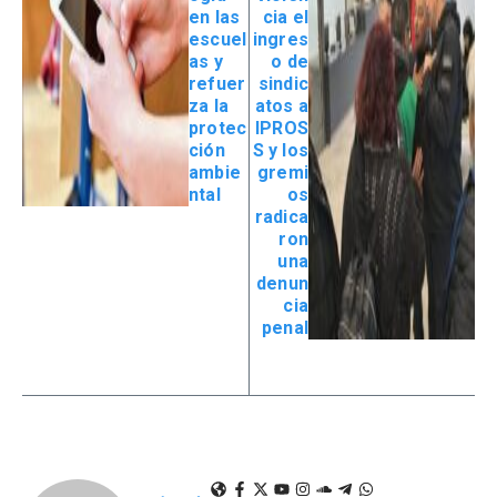
en las
cia el
escuel
ingres
as y
o de
refuer
sindic
za la
atos a
protec
IPROS
ción
S y los
ambie
gremi
ntal
os
radica
ron
una
denun
cia
penal