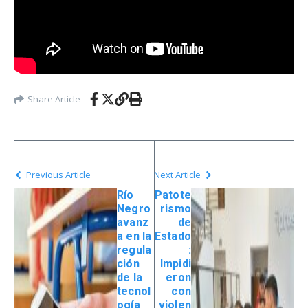
Share Article
Previous Article
Next Article
Río
Patote
Negro
rismo
avanz
de
a en la
Estado
regula
:
ción
Impidi
de la
eron
tecnol
con
ogía
violen