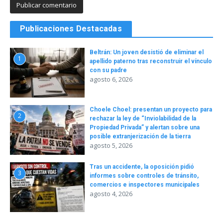
Publicaciones Destacadas
Beltrán: Un joven desistió de eliminar el
1
apellido paterno tras reconstruir el vínculo
con su padre
agosto 6, 2026
Choele Choel: presentan un proyecto para
2
rechazar la ley de “Inviolabilidad de la
Propiedad Privada” y alertan sobre una
posible extranjerización de la tierra
agosto 5, 2026
Tras un accidente, la oposición pidió
3
informes sobre controles de tránsito,
comercios e inspectores municipales
agosto 4, 2026