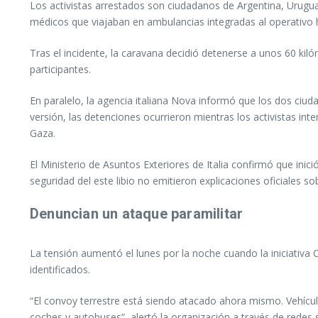
Los activistas arrestados son ciudadanos de Argentina, Uruguay
médicos que viajaban en ambulancias integradas al operativo 
Tras el incidente, la caravana decidió detenerse a unos 60 kiló
participantes.
En paralelo, la agencia italiana Nova informó que los dos ciud
versión, las detenciones ocurrieron mientras los activistas int
Gaza.
El Ministerio de Asuntos Exteriores de Italia confirmó que in
seguridad del este libio no emitieron explicaciones oficiales so
Denuncian un ataque paramilitar
La tensión aumentó el lunes por la noche cuando la iniciati
identificados.
“El convoy terrestre está siendo atacado ahora mismo. Vehícul
coches y autobuses”, alertó la organización a través de redes s