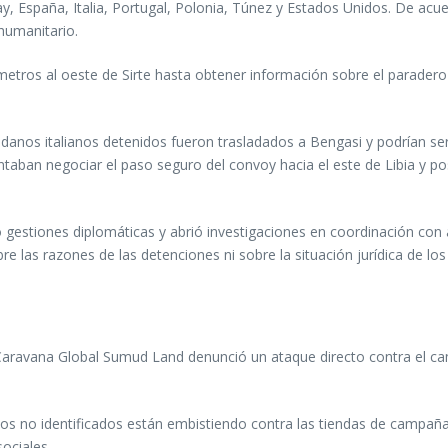
, España, Italia, Portugal, Polonia, Túnez y Estados Unidos. De acue
humanitario.
metros al oeste de Sirte hasta obtener información sobre el paradero 
adanos italianos detenidos fueron trasladados a Bengasi y podrían se
entaban negociar el paso seguro del convoy hacia el este de Libia y po
ició gestiones diplomáticas y abrió investigaciones en coordinación c
bre las razones de las detenciones ni sobre la situación jurídica de los
va Caravana Global Sumud Land denunció un ataque directo contra el 
os no identificados están embistiendo contra las tiendas de campaña
ociales.