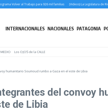
ma Volver al Trabajo para 926 mil familias
(Videos) La Legislatura de Río Ne
INTERNACIONALES
NACIONALES
PATAGONIA
P
E MEDIO
Los OJOS de la CALLE
nvoy humanitario Soumoud rumbo a Gaza en el este de Libia
integrantes del convoy 
te de Libia