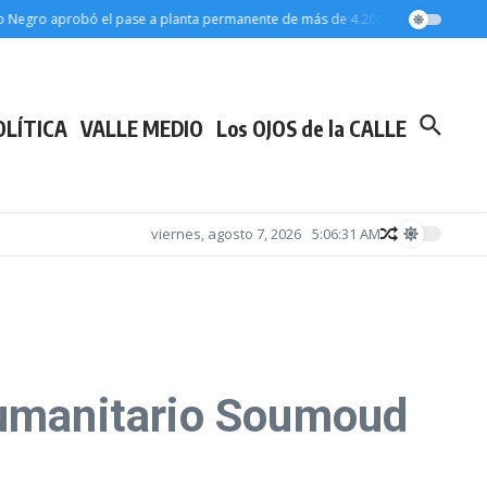
gro aprobó el pase a planta permanente de más de 4.200 trabajadores estatale
OLÍTICA
VALLE MEDIO
Los OJOS de la CALLE
viernes, agosto 7, 2026
5:06:32 AM
humanitario Soumoud