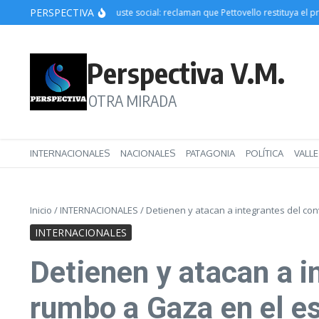
Saltar al contenido
PERSPECTIVA
Crecen las críticas al ajuste social: reclaman que Pettovello restituya el progra
Perspectiva V.M.
OTRA MIRADA
INTERNACIONALES
NACIONALES
PATAGONIA
POLÍTICA
VALL
Inicio
/
INTERNACIONALES
/
Detienen y atacan a integrantes del co
INTERNACIONALES
Detienen y atacan a 
rumbo a Gaza en el es